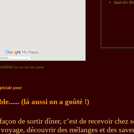
Quai des B
mandons
sur une carte plus grande
péciale pour
e...... (là aussi on a goûté !)
açon de sortir dîner, c’est de recevoir chez 
n voyage, découvrir des mélanges et des save