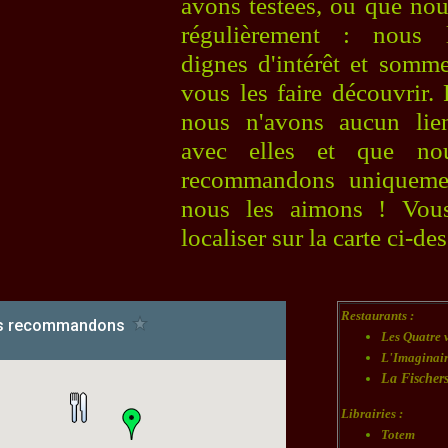
avons testées, ou que nou
régulièrement : nous 
dignes d'intérêt et somm
vous les faire découvrir.
nous n'avons aucun lie
avec elles et que no
recommandons uniqueme
nous les aimons ! Vou
localiser sur la carte ci-d
Restaurants :
Les Quatre 
L'Imaginai
La Fischer
Librairies :
Totem