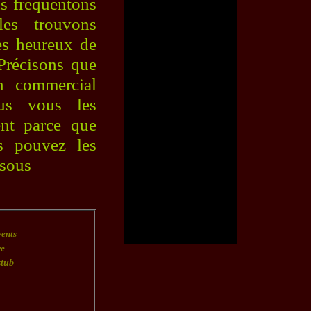
s fréquentons
les trouvons
es heureux de
 Précisons que
n commercial
us vous les
nt parce que
s pouvez les
essous
vents
re
stub